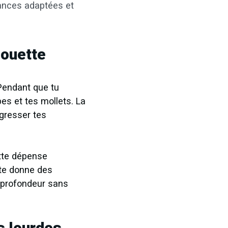
éances adaptées et
houette
 Pendant que tu
bes et tes mollets. La
gresser tes
ette dépense
 te donne des
n profondeur sans
s lourdes