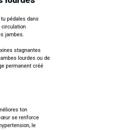
 tu pédales dans
 circulation
es jambes.
 toxines stagnantes
 jambes lourdes ou de
age permanent créé
méliores ton
 cœur se renforce
hypertension, le