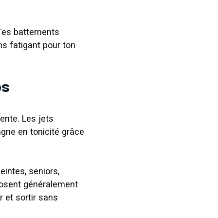
. Tes battements
ns fatigant pour ton
ps
ente. Les jets
gne en tonicité grâce
intes, seniors,
posent généralement
 et sortir sans